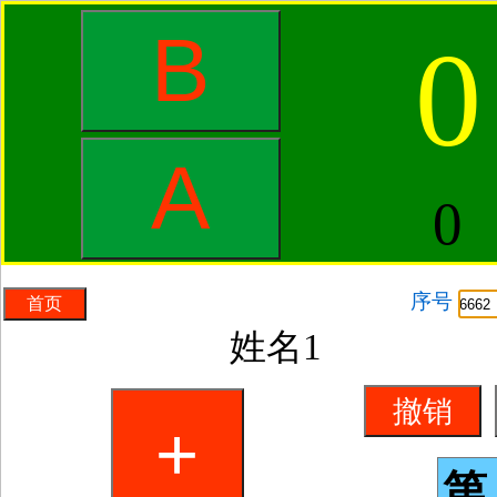
0
0
序号
姓名1